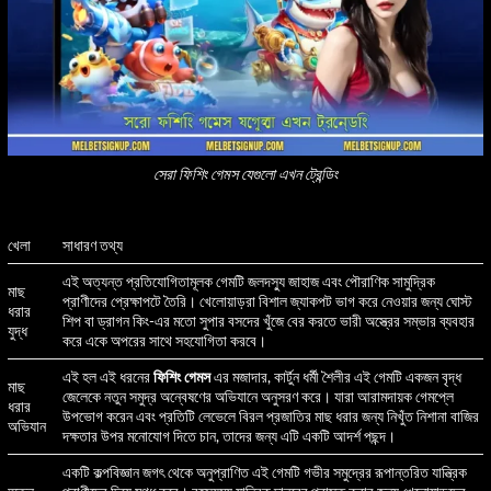
সেরা ফিশিং গেমস যেগুলো এখন ট্রেন্ডিং
খেলা
সাধারণ তথ্য
এই অত্যন্ত প্রতিযোগিতামূলক গেমটি জলদস্যু জাহাজ এবং পৌরাণিক সামুদ্রিক
মাছ
প্রাণীদের প্রেক্ষাপটে তৈরি। খেলোয়াড়রা বিশাল জ্যাকপট ভাগ করে নেওয়ার জন্য ঘোস্ট
ধরার
শিপ বা ড্রাগন কিং-এর মতো সুপার বসদের খুঁজে বের করতে ভারী অস্ত্রের সম্ভার ব্যবহার
যুদ্ধ
করে একে অপরের সাথে সহযোগিতা করবে।
এই হল এই ধরনের
ফিশিং গেমস
এর মজাদার, কার্টুন ধর্মী শৈলীর এই গেমটি একজন বৃদ্ধ
মাছ
জেলেকে নতুন সমুদ্র অন্বেষণের অভিযানে অনুসরণ করে। যারা আরামদায়ক গেমপ্লে
ধরার
উপভোগ করেন এবং প্রতিটি লেভেলে বিরল প্রজাতির মাছ ধরার জন্য নিখুঁত নিশানা বাজির
অভিযান
দক্ষতার উপর মনোযোগ দিতে চান, তাদের জন্য এটি একটি আদর্শ পছন্দ।
একটি কল্পবিজ্ঞান জগৎ থেকে অনুপ্রাণিত এই গেমটি গভীর সমুদ্রের রূপান্তরিত যান্ত্রিক