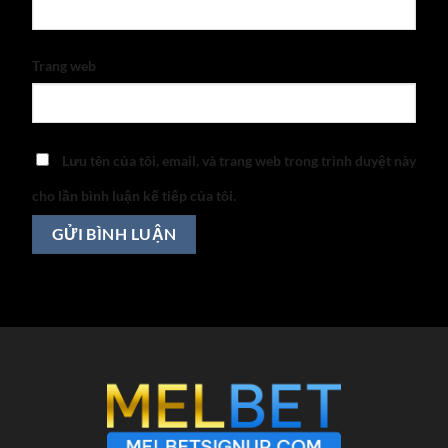
Trang web
Lưu tên của tôi, email, và trang web trong trình duyệt này
cho lần bình luận kế tiếp của tôi.