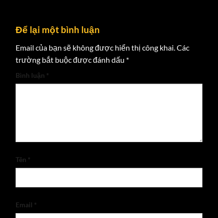
Để lại một bình luận
Email của bạn sẽ không được hiển thị công khai.
Các
trường bắt buộc được đánh dấu
*
Bình luận
*
Tên
*
Email
*