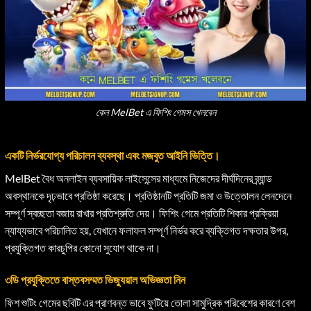
কেন MelBet এ ফিশিং গেমস খেলবেন
একটি নির্ভরযোগ্য পরিচালন ব্যবস্থা এবং মজবুত আইনি ভিত্তি।
MelBet বৈধ অনলাইন ব্যবসায়িক লাইসেন্সের মাধ্যমে নিজেদের দীর্ঘদিনের ব্র্যান্ড
অবস্থানকে দৃঢ়ভাবে প্রতিষ্ঠা করেছে। প্রতিষ্ঠানটি প্রতিটি জমা ও উত্তোলন লেনদেনে
সম্পূর্ণ স্বচ্ছতা বজায় রাখার প্রতিশ্রুতি দেয়। ফিশিং গেমে প্রতিটি শিকার প্রক্রিয়া
ন্যায্যভাবে পরিচালিত হয়, যেখানে ফলাফল সম্পূর্ণ নির্ভর করে ব্যক্তিগত দক্ষতার উপর,
প্রযুক্তিগত কারচুপির কোনো সুযোগ থাকে না।
৩ডি প্রযুক্তিতে বাস্তবসম্মত ভিজ্যুয়াল অভিজ্ঞতা নিন
ফিশ শুটিং গেমের ছবিটি এর প্রাণবন্ত ভাবে ফুটিয়ে তোলা সামুদ্রিক পরিবেশের কারণে বেশ