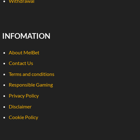
Withdrawal
INFOMATION
About MelBet
Contact Us
Terms and conditions
Responsible Gaming
Privacy Policy
Disclaimer
Cookie Policy