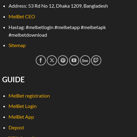
Address: 53 Rd No 12, Dhaka 1209, Bangladesh
MelBet CEO
Hastag: #melbetlogin #melbetapp #melbetapk
#melbetdownload
Sitemap
GUIDE
MelBet registration
MelBet Login
MelBet App
Depost