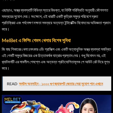
এছাড়াও, অস্ত্র ব্যবস্থাটি বিভিন্ন স্তরে বিভক্ত, যা নির্দিষ্ট পরিস্থিতি অনুযায়ী কৌশলগত
সমন্বয়ের সুযোগ দেয়। সংক্ষেপে, এই ধারাটি একটি কৃত্রিম সমুদ্র পরিবেশে দ্রুত
প্রতিক্রিয়া এবং পর্যবেক্ষণ দক্ষতা সমন্বয়ে অত্যন্ত ইন্টারেক্টিভ বিনোদনের অভিজ্ঞতা প্রদান
করে।
MelBet এ ফিশিং গেমস খেলার বিশেষ সুবিধা
জি মাছ শিকারের খেলা চমৎকার ৩ডি গ্রাফিক্স এবং একটি অত্যাধুনিক অস্ত্র ব্যবস্থা সমন্বিত
এই গেমটি সমুদ্র বিজয়ের এক চিত্তাকর্ষক যাত্রার প্রস্তাব দেয়। শুধু বিনোদন নয়, এই
প্ল্যাটফর্মটি এর সাবলীল গেমপ্লে এবং অত্যন্ত প্রতিযোগিতামূলক পে আউট রেট দিয়ে মুগ্ধ
করে।
READ
স্লটস অনলাইন - ১০০০ গুণ জ্যাকপট জেতার সেরা সুযোগ পান এখানে