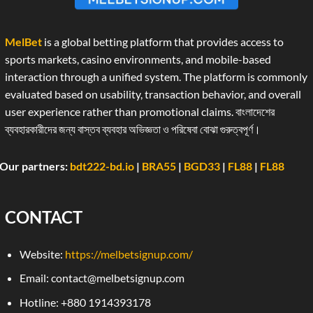
MelBet
is a global betting platform that provides access to
sports markets, casino environments, and mobile-based
interaction through a unified system. The platform is commonly
evaluated based on usability, transaction behavior, and overall
user experience rather than promotional claims. বাংলাদেশের
ব্যবহারকারীদের জন্য বাস্তব ব্যবহার অভিজ্ঞতা ও পরিষেবা বোঝা গুরুত্বপূর্ণ।
Our partners:
bdt222-bd.io
|
BRA55
|
BGD33
|
FL88
|
FL88
CONTACT
Website:
https://melbetsignup.com/
Email:
contact@melbetsignup.com
Hotline: +880 1914393178