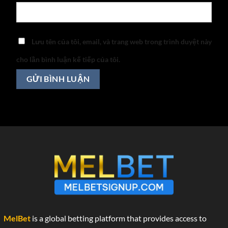
Lưu tên của tôi, email, và trang web trong trình duyệt này
cho lần bình luận kế tiếp của tôi.
MelBet
is a global betting platform that provides access to