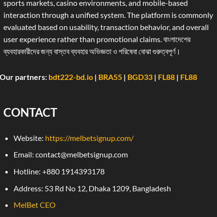
sports markets, casino environments, and mobile-based
interaction through a unified system. The platform is commonly
evaluated based on usability, transaction behavior, and overall
user experience rather than promotional claims. বাংলাদেশের
ব্যবহারকারীদের জন্য বাস্তব ব্যবহার অভিজ্ঞতা ও পরিষেবা বোঝা গুরুত্বপূর্ণ।
Our partners:
bdt222-bd.io
|
BRA55
|
BGD33
|
FL88
|
FL88
CONTACT
Website:
https://melbetsignup.com/
Email:
contact@melbetsignup.com
Hotline: +880 1914393178
Address: 53 Rd No 12, Dhaka 1209, Bangladesh
MelBet CEO